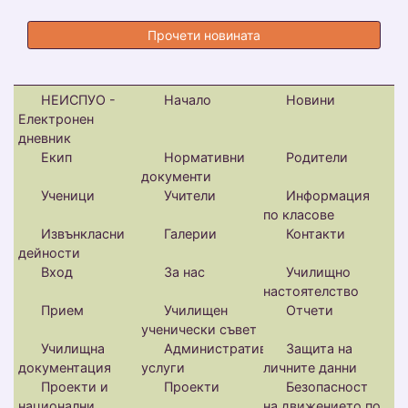
Обява
Прочети новината
НЕИСПУО -
Начало
Новини
Електронен
дневник
Екип
Нормативни
Родители
документи
Ученици
Учители
Информация
по класове
Извънкласни
Галерии
Контакти
дейности
Вход
За нас
Училищно
настоятелство
Прием
Училищен
Отчети
ученически съвет
Училищна
Административни
Защита на
документация
услуги
личните данни
Проекти и
Проекти
Безопасност
национални
на движението по