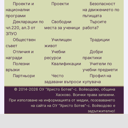
Проекти и
Проекти
Безопасност
национални
на движението по
програми
пътищата
Декларации по
Свободни
Търсите
чл.220, ал.3 от
места за ученици
работа?
ЗПУО
Обществен
Училищен
Традиции
съвет
живот
Отличия и
Учебни
Добри
награди
ресурси
практики
Полезни
Квалификации
Учители по
връзки
учебни предмети
Партньори
Често
Профил на
задавани въпроси
купувача
© 2014-2026 ОУ "Христо Ботев"-с. Войводово, община
Хасково. Всички права запазени.
При използване на информацията от медии, позоваването
на сайта на ОУ "Христо Ботев"-с. Войводово е
задължително!