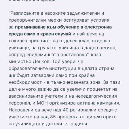
"Разписаните в насоките задължителни и
препоръчителни мерки осигуряват условия
за
преминаване към обучение в електронна
среда само в краен случай
и най-вече на
локален принцип - на отделен клас, отделно
училище, на група от училища в даден регион,
според епидемичната обстановка", каза
министър Денков. Той увери, че
образователните институции в цялата страна
ще бъдат затваряни само при крайна
необходимост - в тъмночервената зона. За тази
цел е много важно да се увеличи процентът на
ваксинираните учители и на непедагогическия
персонал, и МОН организира активна кампания.
Направени са вече над 40 регионални срещи с
участието на над 85 процента от директорите
на училищата и детските градини.