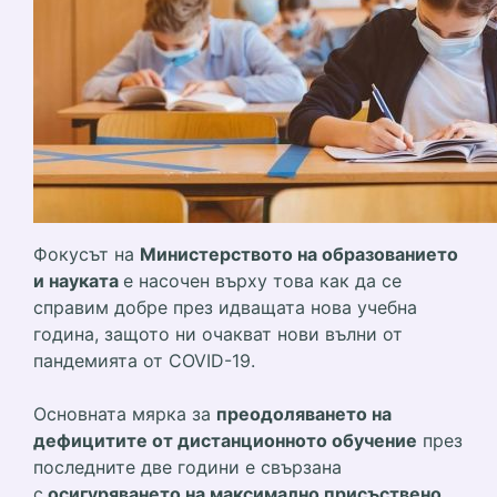
Фокусът на
Министерството на образованието
и науката
е насочен върху това как да се
справим добре през идващата нова учебна
година, защото ни очакват нови вълни от
пандемията от COVID-19.
Основната мярка за
преодоляването на
дефицитите от дистанционното обучение
през
последните две години е свързана
с
осигуряването на максимално присъствено