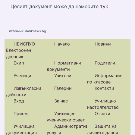
Целият документ може да намерите
тук
източник: dariknews.bg
НЕИСПУО -
Начало
Новини
Електронен
дневник
Екип
Нормативни
Родители
документи
Ученици
Учители
Информация
по класове
Извънкласни
Галерии
Контакти
дейности
Вход
За нас
Училищно
настоятелство
Прием
Училищен
Отчети
ученически съвет
Училищна
Административни
Защита на
документация
услуги
личните данни