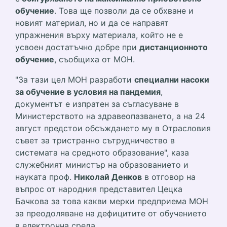
обучение
. Това ще позволи да се обхване и
новият материал, но и да се направят
упражнения върху материала, който не е
усвоен достатъчно добре при
дистанционното
обучение
, съобщиха от МОН.
"За тази цел МОН разработи
специални насоки
за обучение в условия на пандемия
,
документът е изпратен за съгласуване в
Министерството на здравеопазването, а на 24
август предстои обсъждането му в Отрасловия
съвет за тристранно сътрудничество в
системата на средното образование", каза
служебният министър на образованието и
науката проф.
Николай Денков
в отговор на
въпрос от народния представител Цецка
Бачкова за това какви мерки предприема МОН
за преодоляване на дефицитите от обучението
в електронна среда.