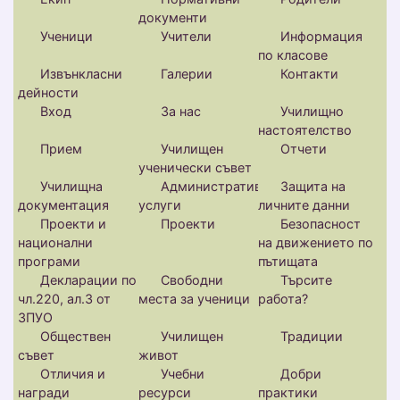
документи
Ученици
Учители
Информация
по класове
Извънкласни
Галерии
Контакти
дейности
Вход
За нас
Училищно
настоятелство
Прием
Училищен
Отчети
ученически съвет
Училищна
Административни
Защита на
документация
услуги
личните данни
Проекти и
Проекти
Безопасност
национални
на движението по
програми
пътищата
Декларации по
Свободни
Търсите
чл.220, ал.3 от
места за ученици
работа?
ЗПУО
Обществен
Училищен
Традиции
съвет
живот
Отличия и
Учебни
Добри
награди
ресурси
практики